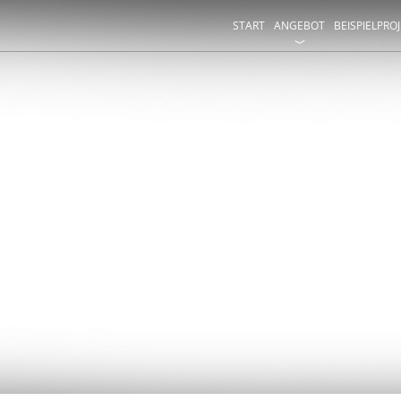
START
ANGEBOT
BEISPIELPRO
EN, PERGOLEN, 
SADENBESCHAT
rtigen Schatten, Schutz vor Sonneneinstrah
plötzlichem Niederschlag auf Ihrer Terrasse